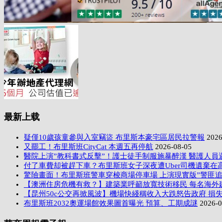
最新上载
疑僅10歲孩童參與入室竊盜 布里斯本豪宅區居民拉警報
2026
又罷工！布里斯班CityCat 本週五再停航
2026-08-05
醫院上演”教科書式反擊”！護士徒手制服施暴醉漢 醫護人員
付了車費却被趕下車？布里斯班女子深夜遭Uber司機遺棄在
驚險畫面！布里斯班警車穿梭商場停車場 上演現實版”警匪追
【澳洲住房危機有救？】建築業呼籲放寬技術移民 每名海外
【昆州50c公交再掀風波】機場快綫稱收入大跌怒告政府 損失
布里斯班2032奧運場館效果圖首曝光 預算、工期成謎
2026-0