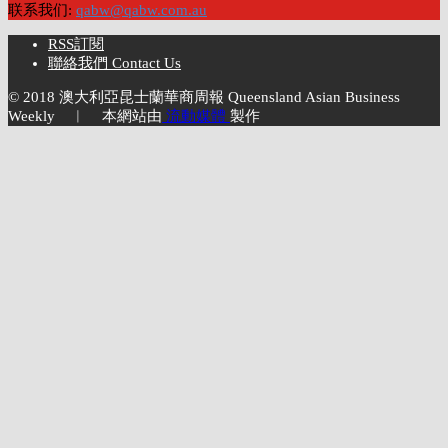
联系我们:
qabw@qabw.com.au
RSS訂閱
聯絡我們 Contact Us
© 2018 澳大利亞昆士蘭華商周報 Queensland Asian Business
Weekly ︱ 本網站由
流動媒體
製作