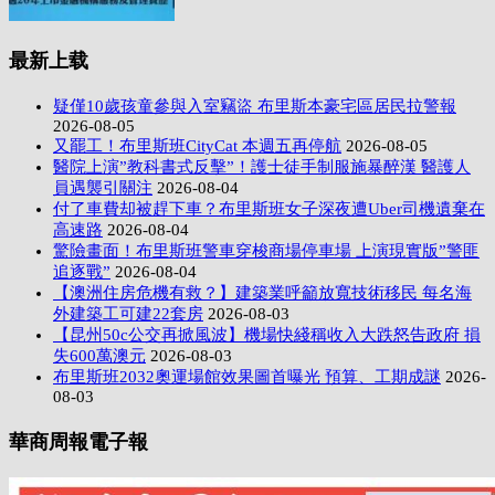
最新上载
疑僅10歲孩童參與入室竊盜 布里斯本豪宅區居民拉警報
2026-08-05
又罷工！布里斯班CityCat 本週五再停航
2026-08-05
醫院上演”教科書式反擊”！護士徒手制服施暴醉漢 醫護人
員遇襲引關注
2026-08-04
付了車費却被趕下車？布里斯班女子深夜遭Uber司機遺棄在
高速路
2026-08-04
驚險畫面！布里斯班警車穿梭商場停車場 上演現實版”警匪
追逐戰”
2026-08-04
【澳洲住房危機有救？】建築業呼籲放寬技術移民 每名海
外建築工可建22套房
2026-08-03
【昆州50c公交再掀風波】機場快綫稱收入大跌怒告政府 損
失600萬澳元
2026-08-03
布里斯班2032奧運場館效果圖首曝光 預算、工期成謎
2026-
08-03
華商周報電子報