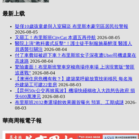
最新上载
疑僅10歲孩童參與入室竊盜 布里斯本豪宅區居民拉警報
2026-08-05
又罷工！布里斯班CityCat 本週五再停航
2026-08-05
醫院上演”教科書式反擊”！護士徒手制服施暴醉漢 醫護人
員遇襲引關注
2026-08-04
付了車費却被趕下車？布里斯班女子深夜遭Uber司機遺棄在
高速路
2026-08-04
驚險畫面！布里斯班警車穿梭商場停車場 上演現實版”警匪
追逐戰”
2026-08-04
【澳洲住房危機有救？】建築業呼籲放寬技術移民 每名海
外建築工可建22套房
2026-08-03
【昆州50c公交再掀風波】機場快綫稱收入大跌怒告政府 損
失600萬澳元
2026-08-03
布里斯班2032奧運場館效果圖首曝光 預算、工期成謎
2026-
08-03
華商周報電子報