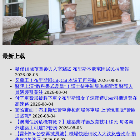
最新上载
疑僅10歲孩童參與入室竊盜 布里斯本豪宅區居民拉警報
2026-08-05
又罷工！布里斯班CityCat 本週五再停航
2026-08-05
醫院上演”教科書式反擊”！護士徒手制服施暴醉漢 醫護人
員遇襲引關注
2026-08-04
付了車費却被趕下車？布里斯班女子深夜遭Uber司機遺棄在
高速路
2026-08-04
驚險畫面！布里斯班警車穿梭商場停車場 上演現實版”警匪
追逐戰”
2026-08-04
【澳洲住房危機有救？】建築業呼籲放寬技術移民 每名海
外建築工可建22套房
2026-08-03
【昆州50c公交再掀風波】機場快綫稱收入大跌怒告政府 損
失600萬澳元
2026-08-03