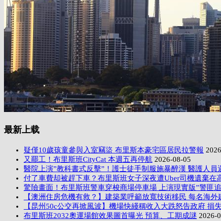
最新上载
疑僅10歲孩童參與入室竊盜 布里斯本豪宅區居民拉警報
2026
又罷工！布里斯班CityCat 本週五再停航
2026-08-05
醫院上演”教科書式反擊”！護士徒手制服施暴醉漢 醫護人員
付了車費却被趕下車？布里斯班女子深夜遭Uber司機遺棄在
驚險畫面！布里斯班警車穿梭商場停車場 上演現實版”警匪追
【澳洲住房危機有救？】建築業呼籲放寬技術移民 每名海外
【昆州50c公交再掀風波】機場快綫稱收入大跌怒告政府 損失
布里斯班2032奧運場館效果圖首曝光 預算、工期成謎
2026-0