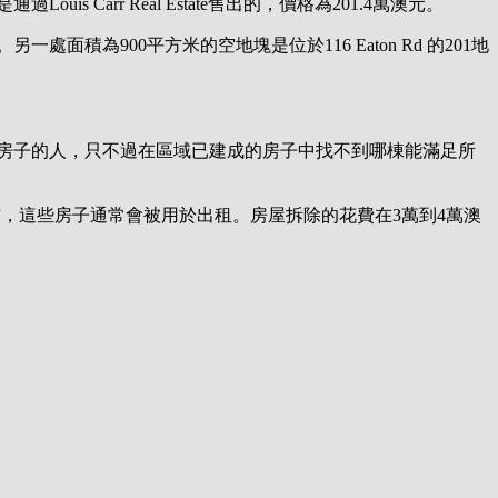
ouis Carr Real Estate售出的，價格為201.4萬澳元。
積為900平方米的空地塊是位於116 Eaton Rd 的201地
房子的人，只不過在區域已建成的房子中找不到哪棟能滿足所
房設計好之前，這些房子通常會被用於出租。房屋拆除的花費在3萬到4萬澳