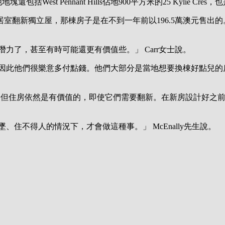
Pennant Hills佔地900平方米的25 Kylie Cres，也是通過L
新獨立屋，那棟房子是在不到一年前以196.5萬澳元售出的。另一處面
力了，甚至有時可能還更有價值些。」 Carr女士說。
因此他們很樂意多付點錢。他們大部分是當地想要換棟好點兒的
y說，儘管地價勢頭正勁，但住房依然是有價值的，即使它們需要翻新。在新
住不得人的情況下，才會做這種事。」 McEnally先生說。