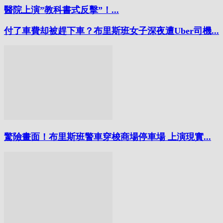
醫院上演”教科書式反擊”！...
付了車費却被趕下車？布里斯班女子深夜遭Uber司機...
驚險畫面！布里斯班警車穿梭商場停車場 上演現實...