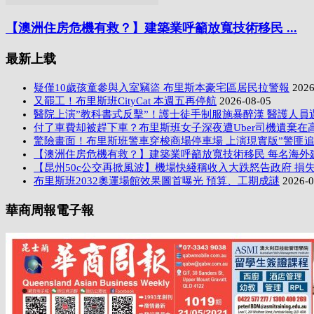
【澳洲住房危機有救？】建築業呼籲放寬技術移民 ...
最新上载
疑僅10歲孩童參與入室竊盜 布里斯本豪宅區居民拉警報
2026
又罷工！布里斯班CityCat 本週五再停航
2026-08-05
醫院上演”教科書式反擊”！護士徒手制服施暴醉漢 醫護人員
付了車費却被趕下車？布里斯班女子深夜遭Uber司機遺棄在
驚險畫面！布里斯班警車穿梭商場停車場 上演現實版”警匪追
【澳洲住房危機有救？】建築業呼籲放寬技術移民 每名海外
【昆州50c公交再掀風波】機場快綫稱收入大跌怒告政府 損失
布里斯班2032奧運場館效果圖首曝光 預算、工期成謎
2026-0
華商周報電子報