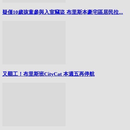
疑僅10歲孩童參與入室竊盜 布里斯本豪宅區居民拉...
又罷工！布里斯班CityCat 本週五再停航