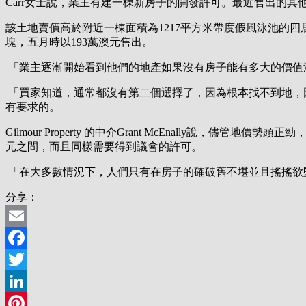
Carr女士說，業主有建一棟新房子的開發許可。最近售出的其他地塊還包括West 
該土地賣價高於附近一棟面積為1217平方米帶度假風泳池的四居室翻
塊，五月時以193萬澳元售出。
「業主逐漸開始看到他們的地產如果沒有房子能有多大的價值潛
「買家知道，通常都沒有第二個選擇了，因為根本找不到地，
有要求的。
Gilmour Property 的中介Grant McEnall
元之間，而且同樣需要得到議會的許可。
「在大多數情況下，人們只有在房子的確破舊不堪並且搖搖欲墜、
分享：
Email
Facebook
Twitter
LinkedIn