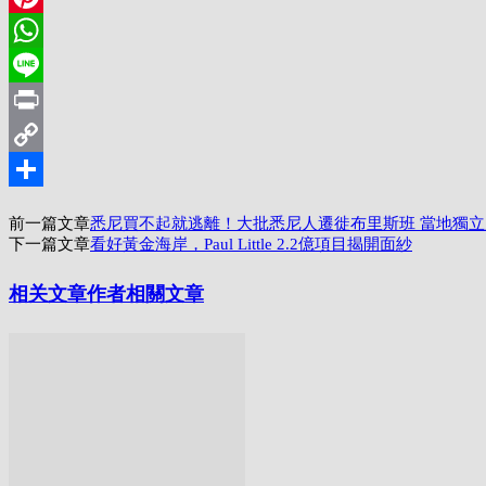
Pinterest
WhatsApp
Line
Print
Copy
Link
分
前一篇文章
悉尼買不起就逃離！大批悉尼人遷徙布里斯班 當地獨
享
下一篇文章
看好黃金海岸，Paul Little 2.2億項目揭開面紗
相关文章
作者相關文章