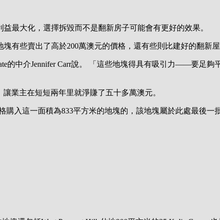
利益最大化，選擇拆毀而不是翻新房子可能會有更好的效果。
這裡的空置地塊有些賣出了高於200萬澳元的價格，還有些則比建好的翻新
 Estate的中介Jennifer Carr說。 「這些地塊得具有吸引
格售出，讓業主在短短兩年里就淨賺了五十多萬澳元。
5萬澳元的價格購入這一面積為833平方米的地塊的，該地塊屬於此處最後