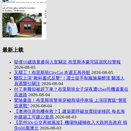
最新上载
疑僅10歲孩童參與入室竊盜 布里斯本豪宅區居民拉警報
2026-08-05
又罷工！布里斯班CityCat 本週五再停航
2026-08-05
醫院上演”教科書式反擊”！護士徒手制服施暴醉漢 醫護人
員遇襲引關注
2026-08-04
付了車費却被趕下車？布里斯班女子深夜遭Uber司機遺棄在
高速路
2026-08-04
驚險畫面！布里斯班警車穿梭商場停車場 上演現實版”警匪
追逐戰”
2026-08-04
【澳洲住房危機有救？】建築業呼籲放寬技術移民 每名海
外建築工可建22套房
2026-08-03
【昆州50c公交再掀風波】機場快綫稱收入大跌怒告政府 損
失600萬澳元
2026-08-03