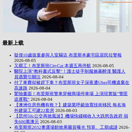
最新上载
疑僅10歲孩童參與入室竊盜 布里斯本豪宅區居民拉警報
2026-08-05
又罷工！布里斯班CityCat 本週五再停航
2026-08-05
醫院上演”教科書式反擊”！護士徒手制服施暴醉漢 醫護人
員遇襲引關注
2026-08-04
付了車費却被趕下車？布里斯班女子深夜遭Uber司機遺棄在
高速路
2026-08-04
驚險畫面！布里斯班警車穿梭商場停車場 上演現實版”警匪
追逐戰”
2026-08-04
【澳洲住房危機有救？】建築業呼籲放寬技術移民 每名海
外建築工可建22套房
2026-08-03
【昆州50c公交再掀風波】機場快綫稱收入大跌怒告政府 損
失600萬澳元
2026-08-03
布里斯班2032奧運場館效果圖首曝光 預算、工期成謎
2026-