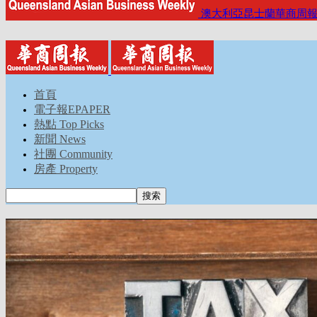
澳大利亞昆士蘭華商周
首頁
電子報EPAPER
熱點 Top Picks
新聞 News
社團 Community
房產 Property