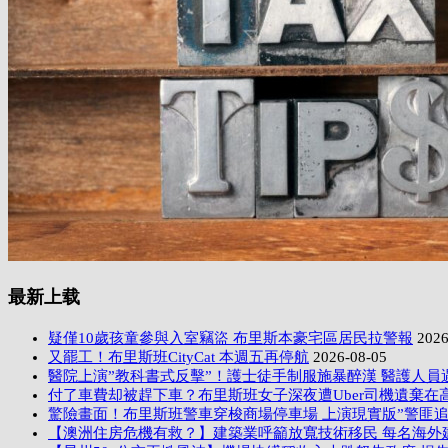
最新上载
疑僅10歲孩童參與入室竊盜 布里斯本豪宅區居民拉警報
2026
又罷工！布里斯班CityCat 本週五再停航
2026-08-05
醫院上演”教科書式反擊”！護士徒手制服施暴醉漢 醫護人員
付了車費却被趕下車？布里斯班女子深夜遭Uber司機遺棄在
驚險畫面！布里斯班警車穿梭商場停車場 上演現實版”警匪追
【澳洲住房危機有救？】建築業呼籲放寬技術移民 每名海外