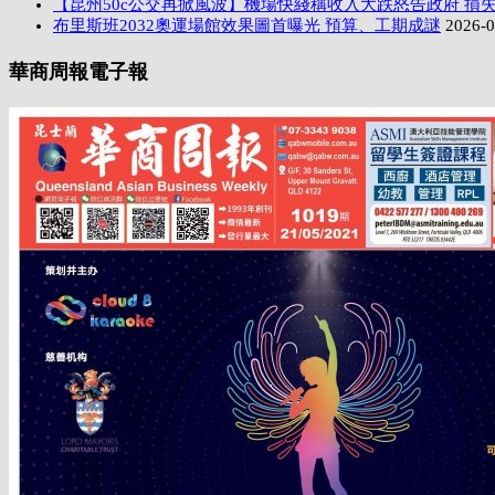
【昆州50c公交再掀風波】機場快綫稱收入大跌怒告政府 損失
布里斯班2032奧運場館效果圖首曝光 預算、工期成謎
2026-0
華商周報電子報