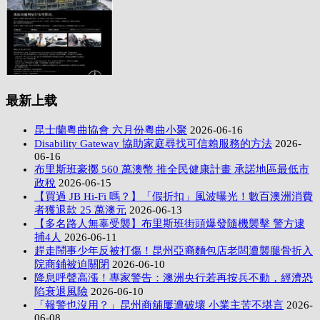
最新上载
昆士蘭粵曲協會 六月份粵曲小聚
2026-06-16
Disability Gateway 協助家庭尋找可信賴服務的方法
2026-
06-16
布里斯班豪擲 560 萬澳幣 推全民健康計畫 承諾地區最低市
政稅
2026-06-15
【買過 JB Hi-Fi 嗎？】「假折扣」風波曝光！數百澳洲消費
者獲退款 25 萬澳元
2026-06-13
【多名路人無辜受襲】布里斯班街頭爆發隨機襲擊 警方逮
捕4人
2026-06-11
趕走鬧事少年反被打傷！昆州亞裔麵包店老闆遭襲腿骨折入
院商鋪被迫關閉
2026-06-10
降息呼聲高漲！專家警告：澳洲央行若再按兵不動，經濟恐
陷衰退風險
2026-06-10
「報警也沒用？」昆州商舖屢遭破壞 小業主苦不堪言
2026-
06-08