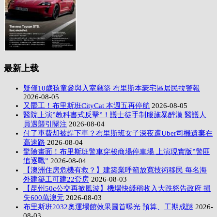
最新上载
疑僅10歲孩童參與入室竊盜 布里斯本豪宅區居民拉警報
2026-08-05
又罷工！布里斯班CityCat 本週五再停航
2026-08-05
醫院上演”教科書式反擊”！護士徒手制服施暴醉漢 醫護人
員遇襲引關注
2026-08-04
付了車費却被趕下車？布里斯班女子深夜遭Uber司機遺棄在
高速路
2026-08-04
驚險畫面！布里斯班警車穿梭商場停車場 上演現實版”警匪
追逐戰”
2026-08-04
【澳洲住房危機有救？】建築業呼籲放寬技術移民 每名海
外建築工可建22套房
2026-08-03
【昆州50c公交再掀風波】機場快綫稱收入大跌怒告政府 損
失600萬澳元
2026-08-03
布里斯班2032奧運場館效果圖首曝光 預算、工期成謎
2026-
08-03