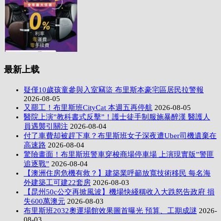
最新上载
疑僅10歲孩童參與入室竊盜 布里斯本豪宅區居民拉警報
2026-08-05
又罷工！布里斯班CityCat 本週五再停航
2026-08-05
醫院上演”教科書式反擊”！護士徒手制服施暴醉漢 醫護人
員遇襲引關注
2026-08-04
付了車費却被趕下車？布里斯班女子深夜遭Uber司機遺棄在
高速路
2026-08-04
驚險畫面！布里斯班警車穿梭商場停車場 上演現實版”警匪
追逐戰”
2026-08-04
【澳洲住房危機有救？】建築業呼籲放寬技術移民 每名海
外建築工可建22套房
2026-08-03
【昆州50c公交再掀風波】機場快綫稱收入大跌怒告政府 損
失600萬澳元
2026-08-03
布里斯班2032奧運場館效果圖首曝光 預算、工期成謎
2026-
08-03