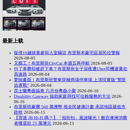
最新上载
疑僅10歲孩童參與入室竊盜 布里斯本豪宅區居民拉警報
2026-08-05
又罷工！布里斯班CityCat 本週五再停航
2026-08-05
付了車費却被趕下車？布里斯班女子深夜遭Uber司機遺棄在
高速路
2026-08-04
驚險畫面！布里斯班警車穿梭商場停車場 上演現實版”警匪
追逐戰”
2026-08-04
昆士蘭粵曲協會 六月份粵曲小聚
2026-06-16
Disability Gateway 協助家庭尋找可信賴服務的方法
2026-
06-16
布里斯班豪擲 560 萬澳幣 推全民健康計畫 承諾地區最低市
政稅
2026-06-15
【買過 JB Hi-Fi 嗎？】「假折扣」風波曝光！數百澳洲消費
者獲退款 25 萬澳元
2026-06-13