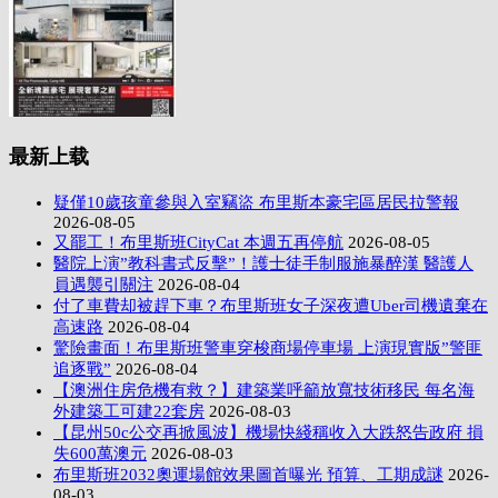
最新上载
疑僅10歲孩童參與入室竊盜 布里斯本豪宅區居民拉警報
2026-08-05
又罷工！布里斯班CityCat 本週五再停航
2026-08-05
醫院上演”教科書式反擊”！護士徒手制服施暴醉漢 醫護人
員遇襲引關注
2026-08-04
付了車費却被趕下車？布里斯班女子深夜遭Uber司機遺棄在
高速路
2026-08-04
驚險畫面！布里斯班警車穿梭商場停車場 上演現實版”警匪
追逐戰”
2026-08-04
【澳洲住房危機有救？】建築業呼籲放寬技術移民 每名海
外建築工可建22套房
2026-08-03
【昆州50c公交再掀風波】機場快綫稱收入大跌怒告政府 損
失600萬澳元
2026-08-03
布里斯班2032奧運場館效果圖首曝光 預算、工期成謎
2026-
08-03