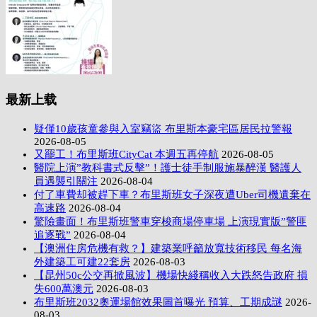
最新上载
疑僅10歲孩童參與入室竊盜 布里斯本豪宅區居民拉警報
2026-08-05
又罷工！布里斯班CityCat 本週五再停航
2026-08-05
醫院上演”教科書式反擊”！護士徒手制服施暴醉漢 醫護人
員遇襲引關注
2026-08-04
付了車費却被趕下車？布里斯班女子深夜遭Uber司機遺棄在
高速路
2026-08-04
驚險畫面！布里斯班警車穿梭商場停車場 上演現實版”警匪
追逐戰”
2026-08-04
【澳洲住房危機有救？】建築業呼籲放寬技術移民 每名海
外建築工可建22套房
2026-08-03
【昆州50c公交再掀風波】機場快綫稱收入大跌怒告政府 損
失600萬澳元
2026-08-03
布里斯班2032奧運場館效果圖首曝光 預算、工期成謎
2026-
08-03