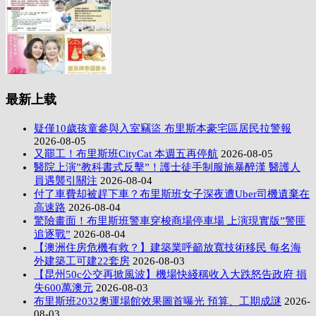
最新上载
疑僅10歲孩童參與入室竊盜 布里斯本豪宅區居民拉警報
2026-08-05
又罷工！布里斯班CityCat 本週五再停航
2026-08-05
醫院上演”教科書式反擊”！護士徒手制服施暴醉漢 醫護人
員遇襲引關注
2026-08-04
付了車費却被趕下車？布里斯班女子深夜遭Uber司機遺棄在
高速路
2026-08-04
驚險畫面！布里斯班警車穿梭商場停車場 上演現實版”警匪
追逐戰”
2026-08-04
【澳洲住房危機有救？】建築業呼籲放寬技術移民 每名海
外建築工可建22套房
2026-08-03
【昆州50c公交再掀風波】機場快綫稱收入大跌怒告政府 損
失600萬澳元
2026-08-03
布里斯班2032奧運場館效果圖首曝光 預算、工期成謎
2026-
08-03