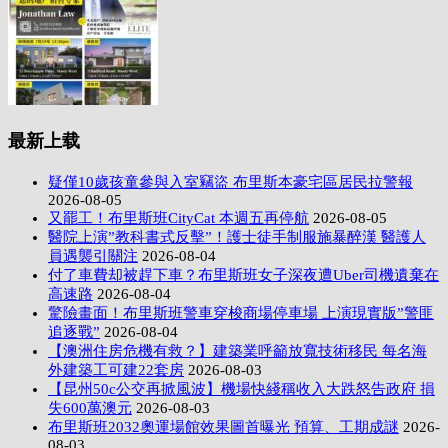
最新上载
疑僅10歲孩童參與入室竊盜 布里斯本豪宅區居民拉警報
2026-08-05
又罷工！布里斯班CityCat 本週五再停航
2026-08-05
醫院上演”教科書式反擊”！護士徒手制服施暴醉漢 醫護人
員遇襲引關注
2026-08-04
付了車費却被趕下車？布里斯班女子深夜遭Uber司機遺棄在
高速路
2026-08-04
驚險畫面！布里斯班警車穿梭商場停車場 上演現實版”警匪
追逐戰”
2026-08-04
【澳洲住房危機有救？】建築業呼籲放寬技術移民 每名海
外建築工可建22套房
2026-08-03
【昆州50c公交再掀風波】機場快綫稱收入大跌怒告政府 損
失600萬澳元
2026-08-03
布里斯班2032奧運場館效果圖首曝光 預算、工期成謎
2026-
08-03