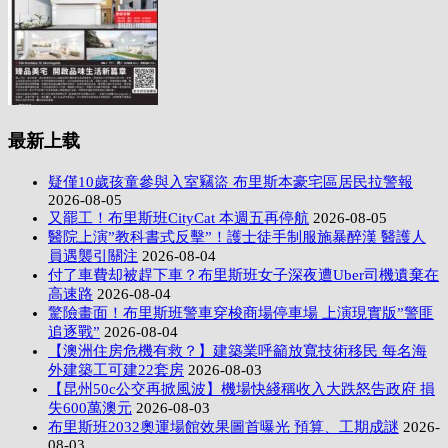
最新上载
疑僅10歲孩童參與入室竊盜 布里斯本豪宅區居民拉警報
2026-08-05
又罷工！布里斯班CityCat 本週五再停航
2026-08-05
醫院上演”教科書式反擊”！護士徒手制服施暴醉漢 醫護人
員遇襲引關注
2026-08-04
付了車費却被趕下車？布里斯班女子深夜遭Uber司機遺棄在
高速路
2026-08-04
驚險畫面！布里斯班警車穿梭商場停車場 上演現實版”警匪
追逐戰”
2026-08-04
【澳洲住房危機有救？】建築業呼籲放寬技術移民 每名海
外建築工可建22套房
2026-08-03
【昆州50c公交再掀風波】機場快綫稱收入大跌怒告政府 損
失600萬澳元
2026-08-03
布里斯班2032奧運場館效果圖首曝光 預算、工期成謎
2026-
08-03