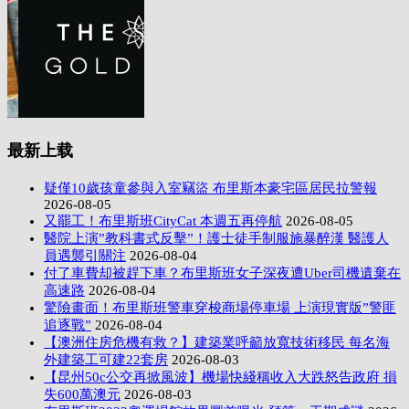
最新上载
疑僅10歲孩童參與入室竊盜 布里斯本豪宅區居民拉警報
2026-08-05
又罷工！布里斯班CityCat 本週五再停航
2026-08-05
醫院上演”教科書式反擊”！護士徒手制服施暴醉漢 醫護人
員遇襲引關注
2026-08-04
付了車費却被趕下車？布里斯班女子深夜遭Uber司機遺棄在
高速路
2026-08-04
驚險畫面！布里斯班警車穿梭商場停車場 上演現實版”警匪
追逐戰”
2026-08-04
【澳洲住房危機有救？】建築業呼籲放寬技術移民 每名海
外建築工可建22套房
2026-08-03
【昆州50c公交再掀風波】機場快綫稱收入大跌怒告政府 損
失600萬澳元
2026-08-03