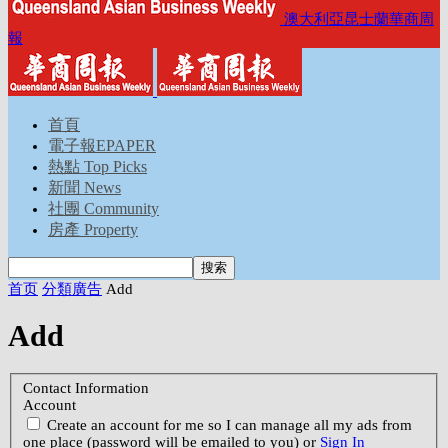
澳大利亞昆士蘭華商周
報
首頁
電子報EPAPER
熱點 Top Picks
新聞 News
社團 Community
房產 Property
首页
分類廣告
Add
Add
Contact Information
Account
Create an account for me so I can manage all my ads from
one place (password will be emailed to you) or
Sign In