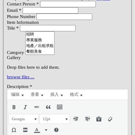
Contact Person
*
Email
*
Phone Number
Item Information
Title
*
Category
Gallery
Drop files here to add them.
browse files ...
Description
*
编辑
查看
插入
格式
Georgia
12pt