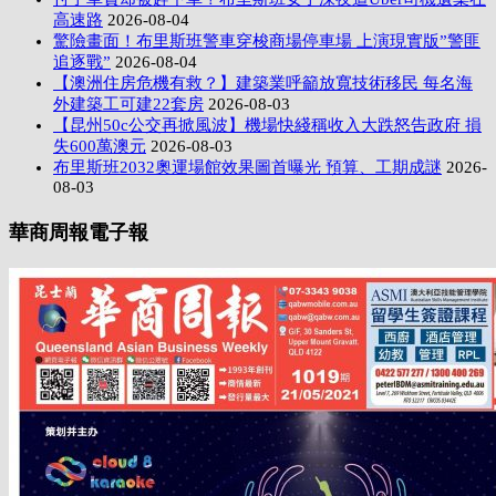
高速路
2026-08-04
驚險畫面！布里斯班警車穿梭商場停車場 上演現實版”警匪
追逐戰”
2026-08-04
【澳洲住房危機有救？】建築業呼籲放寬技術移民 每名海
外建築工可建22套房
2026-08-03
【昆州50c公交再掀風波】機場快綫稱收入大跌怒告政府 損
失600萬澳元
2026-08-03
布里斯班2032奧運場館效果圖首曝光 預算、工期成謎
2026-
08-03
華商周報電子報