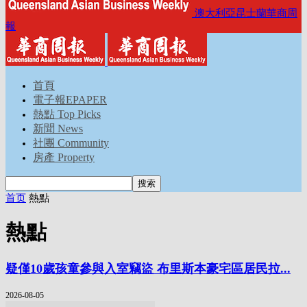
澳大利亞昆士蘭華商周
報
首頁
電子報EPAPER
熱點 Top Picks
新聞 News
社團 Community
房產 Property
首页
熱點
熱點
疑僅10歲孩童參與入室竊盜 布里斯本豪宅區居民拉...
2026-08-05