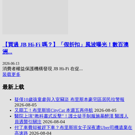
【買過 JB Hi-Fi 嗎？】「假折扣」風波曝光！數百澳
洲...
2026-06-13
消費者權益保護機構發現 JB Hi-Fi 在促...
装载更多
最新上载
疑僅10歲孩童參與入室竊盜 布里斯本豪宅區居民拉警報
2026-08-05
又罷工！布里斯班CityCat 本週五再停航
2026-08-05
醫院上演”教科書式反擊”！護士徒手制服施暴醉漢 醫護人
員遇襲引關注
2026-08-04
付了車費却被趕下車？布里斯班女子深夜遭Uber司機遺棄在
高速路
2026-08-04