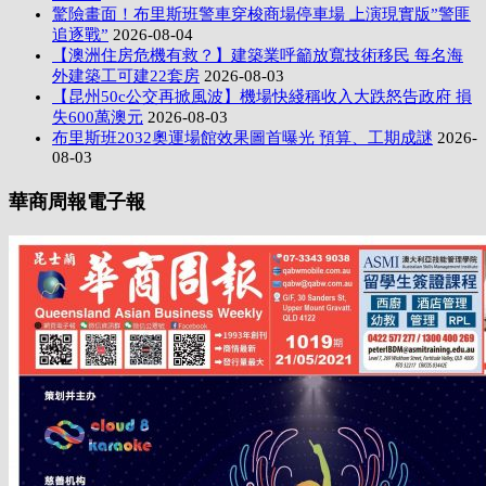
驚險畫面！布里斯班警車穿梭商場停車場 上演現實版”警匪
追逐戰”
2026-08-04
【澳洲住房危機有救？】建築業呼籲放寬技術移民 每名海
外建築工可建22套房
2026-08-03
【昆州50c公交再掀風波】機場快綫稱收入大跌怒告政府 損
失600萬澳元
2026-08-03
布里斯班2032奧運場館效果圖首曝光 預算、工期成謎
2026-
08-03
華商周報電子報