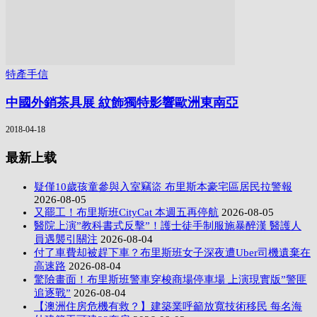
特產手信
中國外銷茶具展 紋飾獨特影響歐洲東南亞
2018-04-18
最新上载
疑僅10歲孩童參與入室竊盜 布里斯本豪宅區居民拉警報
2026-08-05
又罷工！布里斯班CityCat 本週五再停航
2026-08-05
醫院上演”教科書式反擊”！護士徒手制服施暴醉漢 醫護人
員遇襲引關注
2026-08-04
付了車費却被趕下車？布里斯班女子深夜遭Uber司機遺棄在
高速路
2026-08-04
驚險畫面！布里斯班警車穿梭商場停車場 上演現實版”警匪
追逐戰”
2026-08-04
【澳洲住房危機有救？】建築業呼籲放寬技術移民 每名海