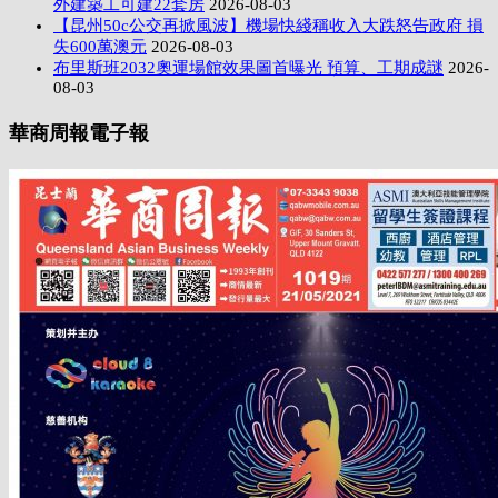
外建築工可建22套房
2026-08-03
【昆州50c公交再掀風波】機場快綫稱收入大跌怒告政府 損
失600萬澳元
2026-08-03
布里斯班2032奧運場館效果圖首曝光 預算、工期成謎
2026-
08-03
華商周報電子報