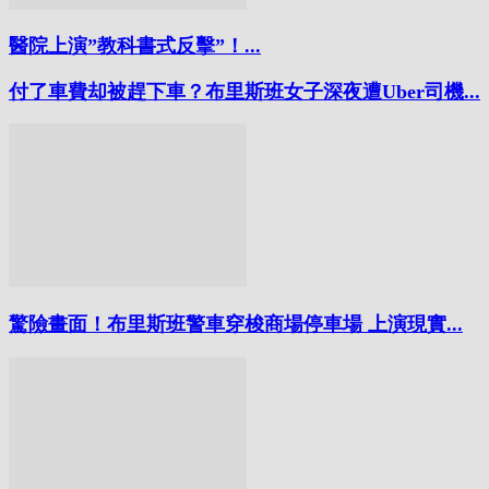
醫院上演”教科書式反擊”！...
付了車費却被趕下車？布里斯班女子深夜遭Uber司機...
驚險畫面！布里斯班警車穿梭商場停車場 上演現實...