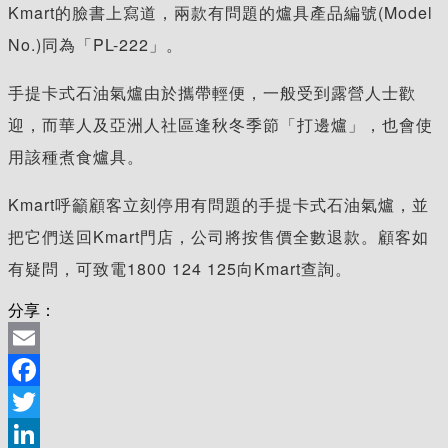
Kmart的臉書上寫道，兩款有問題的爐具產品編號(Model
No.)同為「PL-222」。
手提卡式石油氣爐由於攜帶輕便，一般受到露營人士歡
迎，而華人及亞洲人社區逢秋冬季節「打邊爐」，也會使
用該種煮食爐具。
Kmart呼籲顧客立刻停用有問題的手提卡式石油氣爐，並
把它們送回Kmart門店，公司將按售價全數退款。顧客如
有疑問，可致電1800 124 125向Kmart查詢。
分享：
Email
Facebook
Twitter