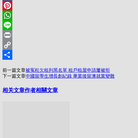
LinkedIn
Pinterest
WhatsApp
Line
Print
Copy
Link
分
前一篇文章
被冤枉欠租列黑名單 租戶租屋申請屢被拒
享
下一篇文章
中國留學生增長創紀錄 畢業後留澳就業變難
相关文章
作者相關文章