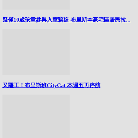
疑僅10歲孩童參與入室竊盜 布里斯本豪宅區居民拉...
又罷工！布里斯班CityCat 本週五再停航