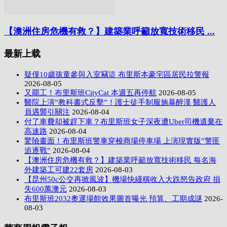
【澳洲住房危機有救？】建築業呼籲放寬技術移民 ...
最新上载
疑僅10歲孩童參與入室竊盜 布里斯本豪宅區居民拉警報
2026-08-05
又罷工！布里斯班CityCat 本週五再停航
2026-08-05
醫院上演”教科書式反擊”！護士徒手制服施暴醉漢 醫護人
員遇襲引關注
2026-08-04
付了車費却被趕下車？布里斯班女子深夜遭Uber司機遺棄在
高速路
2026-08-04
驚險畫面！布里斯班警車穿梭商場停車場 上演現實版”警匪
追逐戰”
2026-08-04
【澳洲住房危機有救？】建築業呼籲放寬技術移民 每名海
外建築工可建22套房
2026-08-03
【昆州50c公交再掀風波】機場快綫稱收入大跌怒告政府 損
失600萬澳元
2026-08-03
布里斯班2032奧運場館效果圖首曝光 預算、工期成謎
2026-
08-03