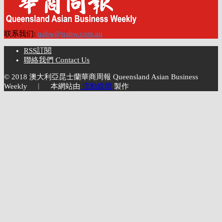
联系我们:
qabw@qabw.com.au
RSS訂閱
聯絡我們 Contact Us
© 2018 澳大利亞昆士蘭華商周報 Queensland Asian Business
Weekly ︱ 本網站由
流動媒體
製作