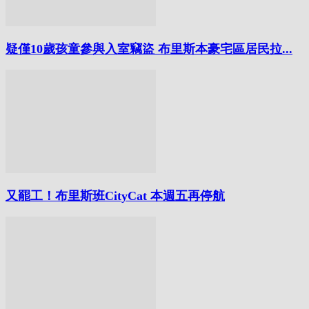
疑僅10歲孩童參與入室竊盜 布里斯本豪宅區居民拉...
又罷工！布里斯班CityCat 本週五再停航