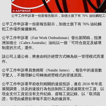
公平工作申訴署一份新報告顯示，加德士旗下有 76% 油站觸犯
公平工作申訴署一份新報告顯示，加德士旗下有 76% 油站觸
犯工作場所僱傭條例。
公平工作申訴署（Fair Work Ombudsman）發出新聞稿，指澳
洲加德士（Caltex Australia）油站以一個「可符合規定及破壞
制度的方式」運作。
該公司上週公佈，將會由特許經營方式轉為統一管理模式而運
作。
公平工作申訴專員詹姆斯（Natalie James），報告中的違規數
字驚人，不難理解公司轉換經營模式的背後原因。
公平工作申訴署早前收到相關的違規投訴，遂在 2016 年年底
展開調查，涉及的違規行為包括剝削工資或逾期支付工資、以
現金支付工資並沒有文件紀錄、虛報工資記錄、以「取消簽
證」等理由威脅欲舉報不當行為的僱員等。