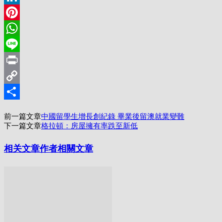
LinkedIn
Pinterest
WhatsApp
Line
Print
Copy
Link
分
前一篇文章
中國留學生增長創紀錄 畢業後留澳就業變難
享
下一篇文章
格拉頓：房屋擁有率跌至新低
相关文章
作者相關文章