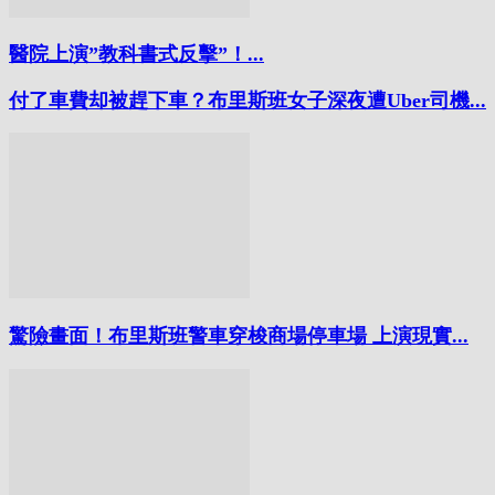
醫院上演”教科書式反擊”！...
付了車費却被趕下車？布里斯班女子深夜遭Uber司機...
驚險畫面！布里斯班警車穿梭商場停車場 上演現實...