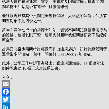
執法人員在布里斯本、雪梨、墨爾本及阿德雷德，檢查了 25
間加德士油站是否有遵守相關僱傭條例。
最終發現只有其中六間完全履行保障工人權益的法例，佔所有
調查對象不足四份之一。
當局在其餘七成半的加德士油站，發現不同觸犯僱傭條例行為
的證據，包括剝削工資、逾期支付超時或假期補薪及不當紀錄
薪金等。
當局已向至少兩間特許經營商作出違規起訴；該特許經營商營
運雪梨多間油站，包括一間位於 Five Dock 的加油站。
此外，公平工作申訴署亦發出九張違規通知書、11 張遵守法
例確認書給 16 張正式違規通知書。
分享：
Email
Facebook
Twitter