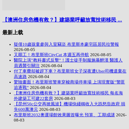
【澳洲住房危機有救？】建築業呼籲放寬技術移民 ...
最新上载
疑僅10歲孩童參與入室竊盜 布里斯本豪宅區居民拉警報
2026-08-05
又罷工！布里斯班CityCat 本週五再停航
2026-08-05
醫院上演”教科書式反擊”！護士徒手制服施暴醉漢 醫護人
員遇襲引關注
2026-08-04
付了車費却被趕下車？布里斯班女子深夜遭Uber司機遺棄在
高速路
2026-08-04
驚險畫面！布里斯班警車穿梭商場停車場 上演現實版”警匪
追逐戰”
2026-08-04
【澳洲住房危機有救？】建築業呼籲放寬技術移民 每名海
外建築工可建22套房
2026-08-03
【昆州50c公交再掀風波】機場快綫稱收入大跌怒告政府 損
失600萬澳元
2026-08-03
布里斯班2032奧運場館效果圖首曝光 預算、工期成謎
2026-
08-03