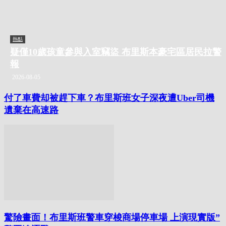
熱點
疑僅10歲孩童參與入室竊盜 布里斯本豪宅區居民拉警
報
2026-08-05
付了車費却被趕下車？布里斯班女子深夜遭Uber司機
遺棄在高速路
驚險畫面！布里斯班警車穿梭商場停車場 上演現實版”