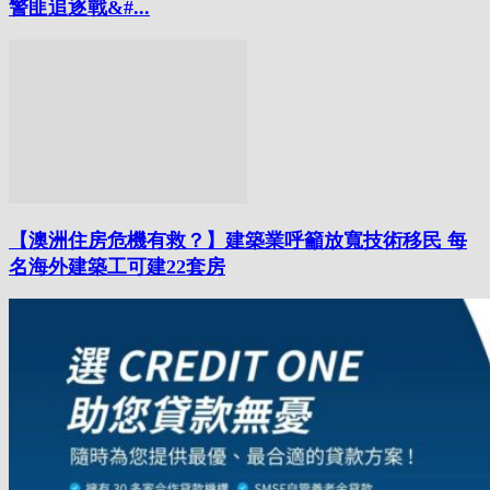
警匪追逐戰&#...
【澳洲住房危機有救？】建築業呼籲放寬技術移民 每
名海外建築工可建22套房