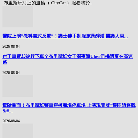
布里斯班河上的渡輪（ CityCat ）服務將於...
醫院上演”教科書式反擊”！護士徒手制服施暴醉漢 醫護人員...
2026-08-04
付了車費却被趕下車？布里斯班女子深夜遭Uber司機遺棄在高速
路
2026-08-04
驚險畫面！布里斯班警車穿梭商場停車場 上演現實版”警匪追逐戰
&#...
2026-08-04