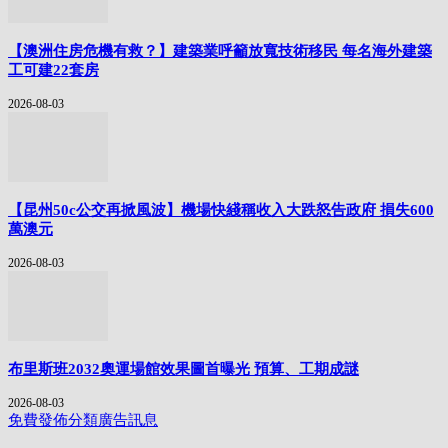
【澳洲住房危機有救？】建築業呼籲放寬技術移民 每名海外建築
工可建22套房
2026-08-03
【昆州50c公交再掀風波】機場快綫稱收入大跌怒告政府 損失600
萬澳元
2026-08-03
布里斯班2032奧運場館效果圖首曝光 預算、工期成謎
2026-08-03
免費發佈分類廣告訊息