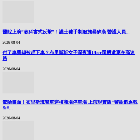
醫院上演”教科書式反擊”！護士徒手制服施暴醉漢 醫護人員...
2026-08-04
付了車費却被趕下車？布里斯班女子深夜遭Uber司機遺棄在高速
路
2026-08-04
驚險畫面！布里斯班警車穿梭商場停車場 上演現實版”警匪追逐戰
&#...
2026-08-04