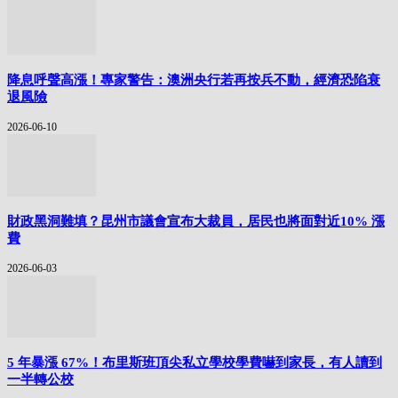
降息呼聲高漲！專家警告：澳洲央行若再按兵不動，經濟恐陷衰
退風險
2026-06-10
財政黑洞難填？昆州市議會宣布大裁員，居民也將面對近10% 漲
費
2026-06-03
5 年暴漲 67%！布里斯班頂尖私立學校學費嚇到家長，有人讀到
一半轉公校