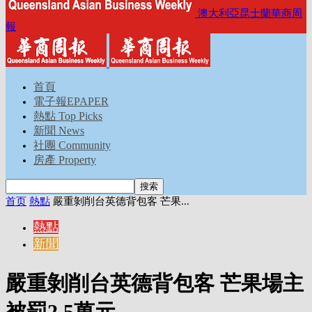
澳大利亞昆士蘭華商周
報
首頁
電子報EPAPER
熱點 Top Picks
新聞 News
社團 Community
房產 Property
首页
熱點
嚴重剝削台英德背包客 芒果...
熱點
新聞
嚴重剝削台英德背包客 芒果場主
被罰2.5萬元