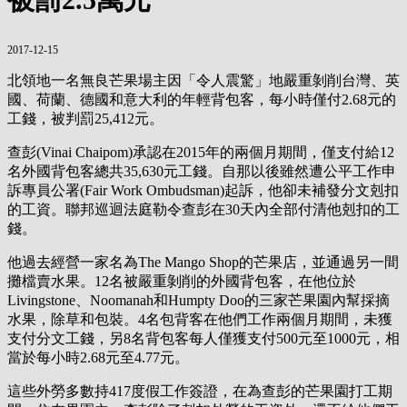
2017-12-15
北領地一名無良芒果場主因「令人震驚」地嚴重剝削台灣、英
國、荷蘭、德國和意大利的年輕背包客，每小時僅付2.68元的
工錢，被判罰25,412元。
查彭(Vinai Chaipom)承認在2015年的兩個月期間，僅支付給12
名外國背包客總共35,630元工錢。自那以後雖然遭公平工作申
訴專員公署(Fair Work Ombudsman)起訴，他卻未補發分文剋扣
的工資。聯邦巡迴法庭勒令查彭在30天內全部付清他剋扣的工
錢。
他過去經營一家名為The Mango Shop的芒果店，並通過另一間
攤檔賣水果。12名被嚴重剝削的外國背包客，在他位於
Livingstone、Noomanah和Humpty Doo的三家芒果園內幫採摘
水果，除草和包裝。4名包背客在他們工作兩個月期間，未獲
支付分文工錢，另8名背包客每人僅獲支付500元至1000元，相
當於每小時2.68元至4.77元。
這些外勞多數持417度假工作簽證，在為查彭的芒果園打工期