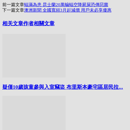
前一篇文章
蝠滿為患 昆士蘭20萬蝙蝠空降屍屎恐傳惡菌
享
下一篇文章
澳洲新聞 全國寬頻3月起減價 用戶未必享優惠
相关文章
作者相關文章
疑僅10歲孩童參與入室竊盜 布里斯本豪宅區居民拉...