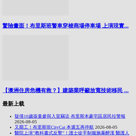
驚險畫面！布里斯班警車穿梭商場停車場 上演現實...
【澳洲住房危機有救？】建築業呼籲放寬技術移民 ...
最新上载
疑僅10歲孩童參與入室竊盜 布里斯本豪宅區居民拉警報
2026-08-05
又罷工！布里斯班CityCat 本週五再停航
2026-08-05
醫院上演”教科書式反擊”！護士徒手制服施暴醉漢 醫護人