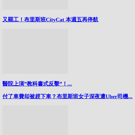
又罷工！布里斯班CityCat 本週五再停航
醫院上演”教科書式反擊”！...
付了車費却被趕下車？布里斯班女子深夜遭Uber司機...