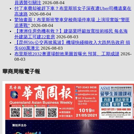
員遇襲引關注
2026-08-04
付了車費却被趕下車？布里斯班女子深夜遭Uber司機遺棄在
高速路
2026-08-04
驚險畫面！布里斯班警車穿梭商場停車場 上演現實版”警匪
追逐戰”
2026-08-04
【澳洲住房危機有救？】建築業呼籲放寬技術移民 每名海
外建築工可建22套房
2026-08-03
【昆州50c公交再掀風波】機場快綫稱收入大跌怒告政府 損
失600萬澳元
2026-08-03
布里斯班2032奧運場館效果圖首曝光 預算、工期成謎
2026-
08-03
華商周報電子報