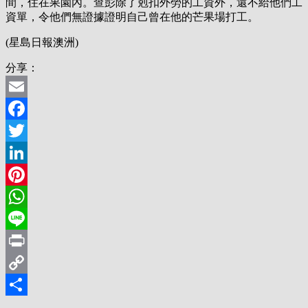
間，住在果園內。查彭除了剋扣外勞的工資外，還不給他們工
資單，令他們無證據證明自己曾在他的芒果場打工。
(星島日報澳洲)
分享：
Email
Facebook
Twitter
LinkedIn
Pinterest
WhatsApp
Line
Print
Copy
Link
分